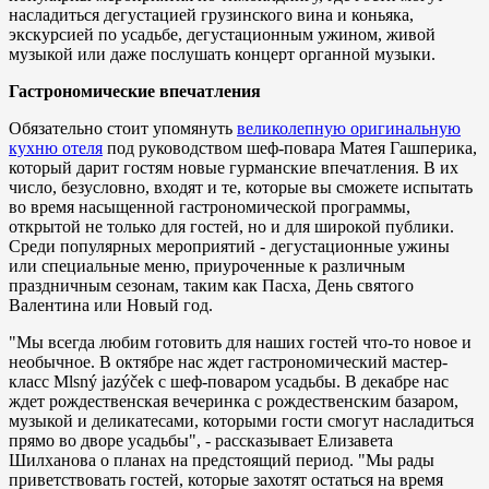
насладиться дегустацией грузинского вина и коньяка,
экскурсией по усадьбе, дегустационным ужином, живой
музыкой или даже послушать концерт органной музыки.
Гастрономические впечатления
Обязательно стоит упомянуть
великолепную оригинальную
кухню отеля
под руководством шеф-повара Матея Гашперика,
который дарит гостям новые гурманские впечатления. В их
число, безусловно, входят и те, которые вы сможете испытать
во время насыщенной гастрономической программы,
открытой не только для гостей, но и для широкой публики.
Среди популярных мероприятий - дегустационные ужины
или специальные меню, приуроченные к различным
праздничным сезонам, таким как Пасха, День святого
Валентина или Новый год.
"Мы всегда любим готовить для наших гостей что-то новое и
необычное. В октябре нас ждет гастрономический мастер-
класс Mlsný jazýček с шеф-поваром усадьбы. В декабре нас
ждет рождественская вечеринка с рождественским базаром,
музыкой и деликатесами, которыми гости смогут насладиться
прямо во дворе усадьбы", - рассказывает Елизавета
Шилханова о планах на предстоящий период. "Мы рады
приветствовать гостей, которые захотят остаться на время