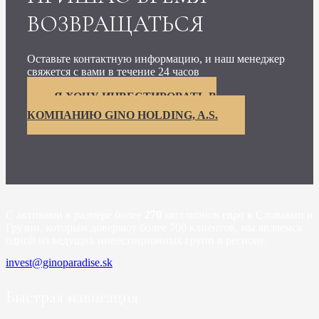
ВОЗВРАЩАТЬСЯ
Оставьте контактную информацию, и наш менеджер
свяжется с вами в течение 24 часов
Я ХОЧУ ИНВЕСТИРОВАТЬ В
КОМПАНИЮ GINO HOLDING, A.S.
С активами в размере более
270
миллионов евро в Словакии и
Грузии,
которым доверяют более 700 клиентов, мы являемся
одной из ведущих инвестиционных групп в регионе.
invest@ginoparadise.sk
Быстрая навигация