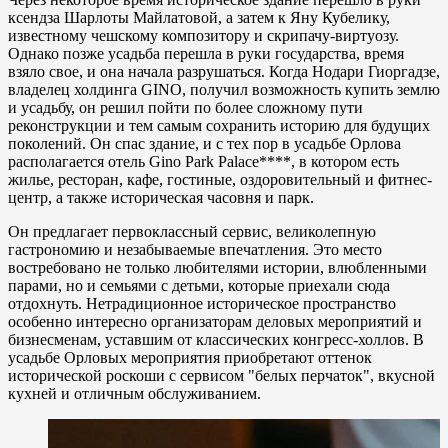
ксендза Шарлоты Майлатовой, а затем к Яну Кубелику,
известному чешскому композитору и скрипачу-виртуозу.
Однако позже усадьба перешла в руки государства, время
взяло свое, и она начала разрушаться. Когда Нодари Гиоргадзе,
владелец холдинга GINO, получил возможность купить землю
и усадьбу, он решил пойти по более сложному пути
реконструкции и тем самым сохранить историю для будущих
поколений. Он спас здание, и с тех пор в усадьбе Орлова
располагается отель Gino Park Palace****, в котором есть
жилье, ресторан, кафе, гостиные, оздоровительный и фитнес-
центр, а также историческая часовня и парк.
Он предлагает первоклассный сервис, великолепную
гастрономию и незабываемые впечатления. Это место
востребовано не только любителями истории, влюбленными
парами, но и семьями с детьми, которые приехали сюда
отдохнуть. Нетрадиционное историческое пространство
особенно интересно организаторам деловых мероприятий и
бизнесменам, уставшим от классических конгресс-холлов. В
усадьбе Орловых мероприятия приобретают оттенок
исторической роскоши с сервисом "белых перчаток", вкусной
кухней и отличным обслуживанием.