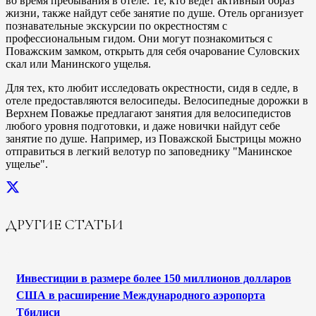
во время пребывания в отеле. Те, кто ведет активный образ
жизни, также найдут себе занятие по душе. Отель организует
познавательные экскурсии по окрестностям с
профессиональным гидом. Они могут познакомиться с
Поважским замком, открыть для себя очарование Суловских
скал или Манинского ущелья.
Для тех, кто любит исследовать окрестности, сидя в седле, в
отеле предоставляются велосипеды. Велосипедные дорожки в
Верхнем Поважье предлагают занятия для велосипедистов
любого уровня подготовки, и даже новички найдут себе
занятие по душе. Например, из Поважской Быстрицы можно
отправиться в легкий велотур по заповеднику "Манинское
ущелье".
ДРУГИЕ СТАТЬИ
Инвестиции в размере более 150 миллионов долларов
США в расширение Международного аэропорта
Тбилиси