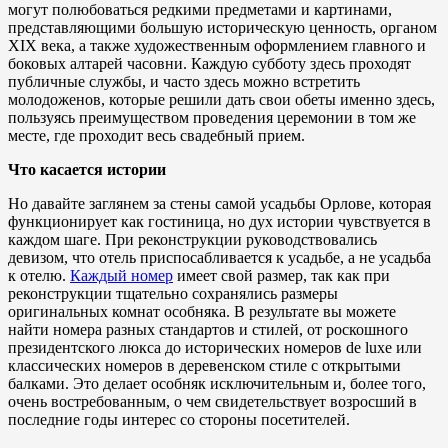
могут полюбоваться редкими предметами и картинами,
представляющими большую историческую ценность, органом
XIX века, а также художественным оформлением главного и
боковых алтарей часовни. Каждую субботу здесь проходят
публичные службы, и часто здесь можно встретить
молодоженов, которые решили дать свои обеты именно здесь,
пользуясь преимуществом проведения церемонии в том же
месте, где проходит весь свадебный прием.
Что касается истории
Но давайте заглянем за стены самой усадьбы Орловe, которая
функционирует как гостиница, но дух истории чувствуется в
каждом шаге. При реконструкции руководствовались
девизом, что отель приспосабливается к усадьбе, а не усадьба
к отелю.
Каждый номер
имеет свой размер, так как при
реконструкции тщательно сохранялись размеры
оригинальных комнат особняка. В результате вы можете
найти номера разных стандартов и стилей, от роскошного
президентского люкса до исторических номеров de luxe или
классических номеров в деревенском стиле с открытыми
балками. Это делает особняк исключительным и, более того,
очень востребованным, о чем свидетельствует возросший в
последние годы интерес со стороны посетителей.