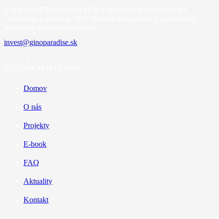
S viac ako
270
miliónom EUR v aktívach na Slovensko a v
Gruzínsko,
s dôverou 700+ klientov sme jednou z popredných
investičných skupín v regióne.
invest@ginoparadise.sk
Rýchla navigácia
Domov
O nás
Projekty
E-book
FAQ
Aktuality
Kontakt