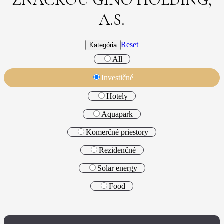
A.S.
Reset
Kategória
All
Investičné
Hotely
Aquapark
Komerčné priestory
Rezidenčné
Solar energy
Food