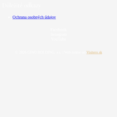
Dôležité odkazy
Ochrana osobných údajov
Facebook
Instagram
YouTube
© 2026 GINO HOLDING, a.s. | Web máme od
Visitero.sk