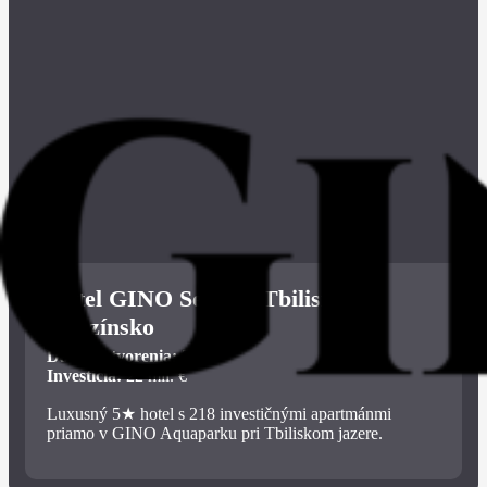
Hotel GINO Seaside Tbilisi –
Gruzínsko
Dátum otvorenia:
2023
Investícia:
22 mil. €
Luxusný 5★ hotel s 218 investičnými apartmánmi
priamo v GINO Aquaparku pri Tbiliskom jazere.