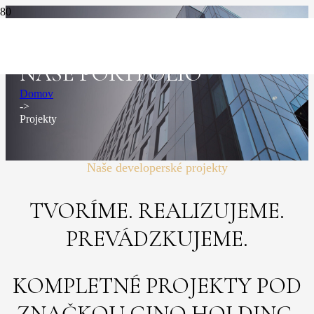
V prevádzke
Vo výstavbe
V prevádzke
Vo výstavbe
Vo výstavbe
NAŠE PORTFÓLIO
Domov
->
Projekty
Naše developerské projekty
TVORÍME. REALIZUJEME.
PREVÁDZKUJEME.
KOMPLETNÉ PROJEKTY POD
ZNAČKOU GINO HOLDING,