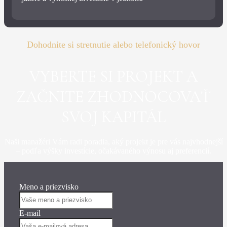
Dohodnite si stretnutie alebo telefonický hovor
VYBERTE SI PROJEKT A
ZAČNITE ZHODNOCOVAŤ
SVOJ KAPITÁL
Naši manažéri Vám radi poradia, aký projekt je pre vás najvhodnejší
– podľa výšky investície, očakávaného výnosu aj preferencií.
Meno a priezvisko
E-mail