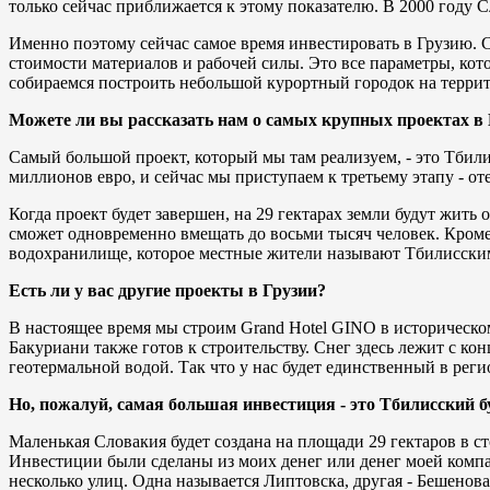
только сейчас приближается к этому показателю. В 2000 году С
Именно поэтому сейчас самое время инвестировать в Грузию. Се
стоимости материалов и рабочей силы. Это все параметры, ко
собираемся построить небольшой курортный городок на террито
Можете ли вы рассказать нам о самых крупных проектах в 
Самый большой проект, который мы там реализуем, - это Тбили
миллионов евро, и сейчас мы приступаем к третьему этапу - о
Когда проект будет завершен, на 29 гектарах земли будут жить
сможет одновременно вмещать до восьми тысяч человек. Кроме 
водохранилище, которое местные жители называют Тбилисским мор
Есть ли у вас другие проекты в Грузии?
В настоящее время мы строим Grand Hotel GINO в историческо
Бакуриани также готов к строительству. Снег здесь лежит с ко
геотермальной водой. Так что у нас будет единственный в реги
Но, пожалуй, самая большая инвестиция - это Тбилисский б
Маленькая Словакия будет создана на площади 29 гектаров в с
Инвестиции были сделаны из моих денег или денег моей комп
несколько улиц. Одна называется Липтовска, другая - Бешенова