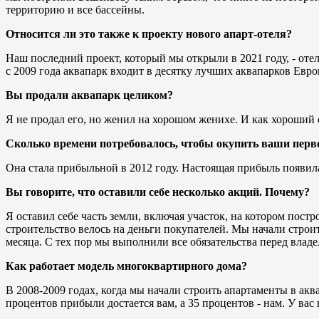
территорию и все бассейны.
Относится ли это также к проекту нового апарт-отеля?
Наш последний проект, который мы открыли в 2021 году, - от
с 2009 года аквапарк входит в десятку лучших аквапарков Евро
Вы продали аквапарк целиком?
Я не продал его, но женил на хорошом женихе. И как хороший от
Сколько времени потребовалось, чтобы окупить ваши пер
Она стала прибыльной в 2012 году. Настоящая прибыль появила
Вы говорите, что оставили себе несколько акций. Почему?
Я оставил себе часть земли, включая участок, на котором постр
строительство велось на деньги покупателей. Мы начали строит
месяца. С тех пор мы выполнили все обязательства перед вла
Как работает модель многоквартирного дома?
В 2008-2009 годах, когда мы начали строить апартаменты в ак
процентов прибыли достается вам, а 35 процентов - нам. У вас 