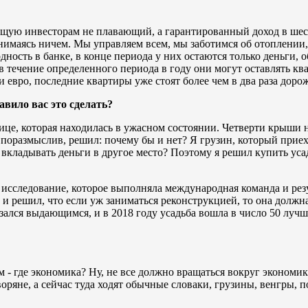
щую инвесторам не плавающий, а гарантированный доход в шесть
нимаясь ничем. Мы управляем всем, мы заботимся об отоплении,
ходность в банке, в конце периода у них остаются только деньги
 в течение определенного периода в году они могут оставлять ква
 евро, последние квартиры уже стоят более чем в два раза дорож
вило вас это сделать?
е, которая находилась в ужасном состоянии. Четверти крыши не
о, поразмыслив, решил: почему бы и нет? Я грузин, который при
 вкладывать деньги в другое место? Поэтому я решил купить уса
сследование, которое выполняла международная команда и резул
н и решил, что если уж заниматься реконструкцией, то она дол
азался выдающимся, и в 2018 году усадьба вошла в число 50 луч
ам - где экономика? Ну, не все должно вращаться вокруг экономик
воряне, а сейчас туда ходят обычные словаки, грузины, венгры, 