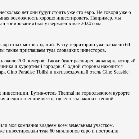
есколько лет они будут стоить уже сто евро. Не говоря уже о
ромная возможность хорошо инвестировать. Например, мы
ан зонирования был утвержден в мае 2024 года.
квадратных метров зданий. В эту территорию уже вложено 60
 мы также приглашаем туда словацких инвесторов.
ить около 700 номеров. Также будет расширен аквапарк, который
клиника и курортный городок. С одной стороны находится
 Gino Paradise Tbilisi и пятизвездочный отель Gino Seaside.
ие инвестиции. Бутик-отель Thermal на горнолыжном курорте
ия и единственное место, где есть скважина с теплой
 или моя компания владеем всем земельным участком.
е инвестировали туда 60 миллионов евро и построили