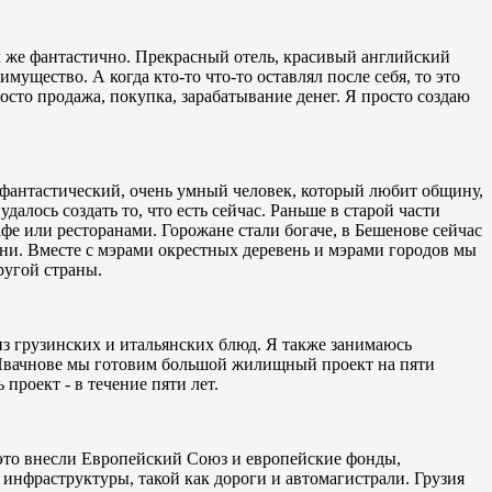
ак же фантастично. Прекрасный отель, красивый английский
имущество. А когда кто-то что-то оставлял после себя, то это
росто продажа, покупка, зарабатывание денег. Я просто создаю
 фантастический, очень умный человек, который любит общину,
далось создать то, что есть сейчас. Раньше в старой части
фе или ресторанами. Горожане стали богаче, в Бешенове сейчас
ни. Вместе с мэрами окрестных деревень и мэрами городов мы
ругой страны.
из грузинских и итальянских блюд. Я также занимаюсь
 Ивачнове мы готовим большой жилищный проект на пяти
проект - в течение пяти лет.
в это внесли Европейский Союз и европейские фонды,
 инфраструктуры, такой как дороги и автомагистрали. Грузия