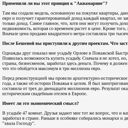
Применили ли вы этот принцип к "Аквамаринe"?
Там мы создали модель, основанную на покупке квартиры, даю
евро и получает гарантированный доход каждый квартал, не за
только доход. Самое главное, что, хотя они могут получить до
недвижимость, которая со временем растет в цене. Кроме того,
Вначале цена продажи квадратного метра составляла три тысячи
После Бешеной вы приступили к другим проектам. Что заста
Однажды друг показал мне усадьбу Орловe в Поважской Быстриц
Появилась возможность купить усадьбу. Сначала я не хотел, н
страны, бизнесменом, заработал здесь деньги. Почему я должен
что это обойдется максимум в три миллиона евро.
Перед реконструкцией мы провели архитектурно-историческое и
года, а также об истории Поважья в целом. Я был заинтригова
составила от трех до двенадцати миллионов евро. Результат ок
историческим свадебным отелем в Европе.
Имеет ли это экономический смысл?
В усадьбе 47 комнат. Друзья задают мне тот же вопрос, что и в
заработал в стране. Раньше в особняке собирались монархи и д
"хвала Господу".