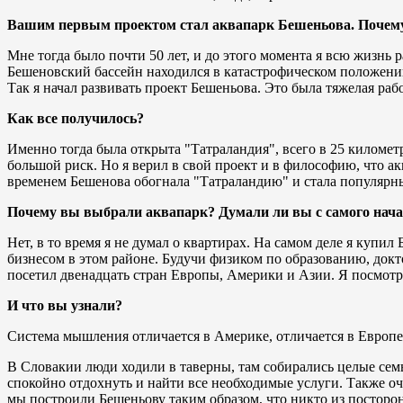
Вашим первым проектом стал аквапарк Бешеньова. Почему
Мне тогда было почти 50 лет, и до этого момента я всю жизнь р
Бешеновский бассейн находился в катастрофическом положении
Так я начал развивать проект Бешеньова. Это была тяжелая рабо
Как все получилось?
Именно тогда была открыта "Татраландия", всего в 25 километ
большой риск. Но я верил в свой проект и в философию, что а
временем Бешенова обогнала "Татраландию" и стала популярны
Почему вы выбрали аквапарк? Думали ли вы с самого начал
Нет, в то время я не думал о квартирах. На самом деле я купи
бизнесом в этом районе. Будучи физиком по образованию, докто
посетил двенадцать стран Европы, Америки и Азии. Я посмотре
И что вы узнали?
Система мышления отличается в Америке, отличается в Европе, о
В Словакии люди ходили в таверны, там собирались целые семьи
спокойно отдохнуть и найти все необходимые услуги. Также оче
мы построили Бешеньову таким образом, что никто из посторо