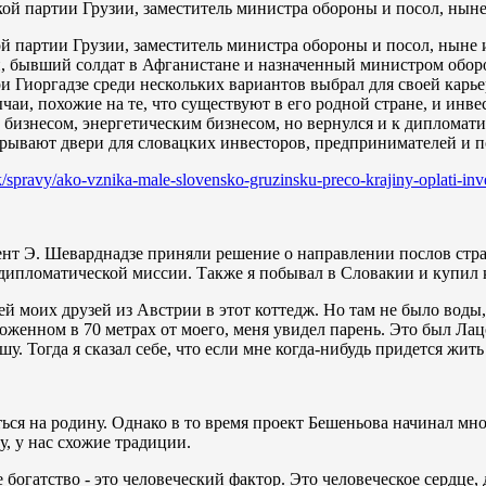
 партии Грузии, заместитель министра обороны и посол, ныне и
, бывший солдат в Афганистане и назначенный министром оборо
и Гиоргадзе среди нескольких вариантов выбрал для своей кар
чаи, похожие на те, что существуют в его родной стране, и ин
изнесом, энергетическим бизнесом, но вернулся и к дипломатии,
крывают двери для словацких инвесторов, предпринимателей и п
k/spravy/ako-vznika-male-slovensko-gruzinsku-preco-krajiny-oplati-inv
ент Э. Шеварднадзе приняли решение о направлении послов стра
 дипломатической миссии. Также я побывал в Словакии и купил 
 моих друзей из Австрии в этот коттедж. Но там не было воды,
оложенном в 70 метрах от моего, меня увидел парень. Это был Л
 Тогда я сказал себе, что если мне когда-нибудь придется жить 
ься на родину. Однако в то время проект Бешеньова начинал м
, у нас схожие традиции.
 богатство - это человеческий фактор. Это человеческое сердце,