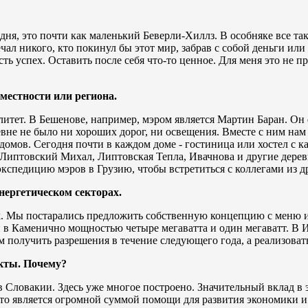
одня, это почти как маленький Беверли-Хиллз. В особняке все т
ечал никого, кто покинул бы этот мир, забрав с собой деньги или 
сть успех. Оставить после себя что-то ценное. Для меня это не п
местности или региона.
литет. В Бешенове, например, мэром является Мартин Баран. Он
евне не было ни хороших дорог, ни освещения. Вместе с ним нам у
омов. Сегодня почти в каждом доме - гостиница или хостел с ка
Липтовский Михал, Липтовская Тепла, Ивачнова и другие дерев
экспедицию мэров в Грузию, чтобы встретиться с коллегами из д
нергетическом секторах.
ark. Мы постарались предложить собственную концепцию с меню 
и в Каменично мощностью четыре мегаватта и один мегаватт. В
 получить разрешения в течение следующего года, а реализовать 
кты. Почему?
 в Словакии. Здесь уже многое построено. Значительный вклад 
что является огромной суммой помощи для развития экономики и