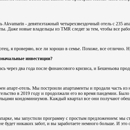
ель Akvamarin - девятиэтажный четырехзвездочный отель с 235 
пы. Даже новые владельцы из TMR следят за тем, чтобы все рабо
ец, я проверяю, все ли хорошо в семье. Похоже, все отлично. Ну,
воначальные инвестиции?
сь через два года после финансового кризиса, и Бешеньовa продо
оен апарт-отель. Мы построили апартаменты и продали часть из н
ельство в 2019 году и продолжали его во время пандемии. Было 
дельцами кондоминиумов. Каждый квартал все они получают обе
вапарке, мы запустили программу с простым предложением: мы с
не будет никаких забот, и вы заработаете немного больше. И это 