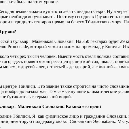
ловакия была на этом уровне.
годня землю можно купить за десять-двадцать евро. Ну а через н
торые необходимо учитывать. Поэтому сегодня в Грузии есть ог
рии в тридцать гектаров прямо на берегу Тбилисского моря. Пл
Грузии?
сский бульвар - Маленькая Словакия. На 350 гектарах будет 29 
телю Promenade, который чем-то похож на променад у Eurovea. И
 около четырех тысяч человек. Вместимость отеля должна состав
того, здесь появятся конгресс-центр, детский сад, школа, поли
ем, с другой - лес, с третьей - дендрарий, а с южной - аквапарк
м центре Тбилиси. Это здание также строится на чисто словацк
нца ноября до начала мая. Там самые лучшие климатические услов
оне бутик-отель с термальной водой.
ульвар - Маленькая Словакия. Какова его цель?
толице Тбилиси. Я, как физическое лицо и гражданин Словакии,
ании, некоторую поддержку оказал Словацкий Эксимбанк. Мы уж
.