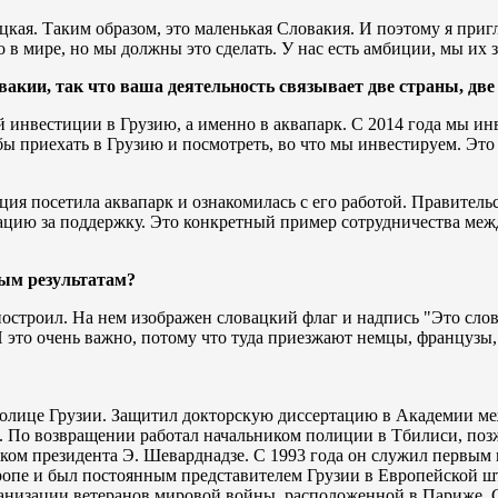
я. Таким образом, это маленькая Словакия. И поэтому я пригла
о в мире, но мы должны это сделать. У нас есть амбиции, мы их
кии, так что ваша деятельность связывает две страны, две 
 инвестиции в Грузию, а именно в аквапарк. С 2014 года мы ин
ы приехать в Грузию и посмотреть, во что мы инвестируем. Это ч
ция посетила аквапарк и ознакомилась с его работой. Правитель
цию за поддержку. Это конкретный пример сотрудничества межд
ым результатам?
построил. На нем изображен словацкий флаг и надпись "Это слов
И это очень важно, потому что туда приезжают немцы, французы,
столице Грузии. Защитил докторскую диссертацию в Академии м
е. По возвращении работал начальником полиции в Тбилиси, по
ком президента Э. Шеварднадзе. С 1993 года он служил первым 
вропе и был постоянным представителем Грузии в Европейской 
низации ветеранов мировой войны, расположенной в Париже. С 2