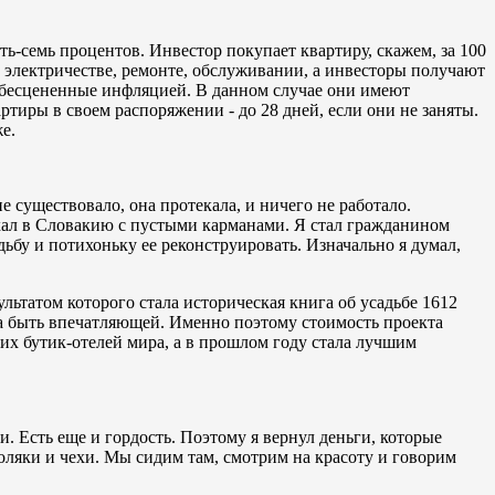
-семь процентов. Инвестор покупает квартиру, скажем, за 100
 электричестве, ремонте, обслуживании, а инвесторы получают
, обесцененные инфляцией. В данном случае они имеют
ртиры в своем распоряжении - до 28 дней, если они не заняты.
е.
 существовало, она протекала, и ничего не работало.
ехал в Словакию с пустыми карманами. Я стал гражданином
дьбу и потихоньку ее реконструировать. Изначально я думал,
ьтатом которого стала историческая книга об усадьбе 1612
жна быть впечатляющей. Именно поэтому стоимость проекта
ших бутик-отелей мира, а в прошлом году стала лучшим
и. Есть еще и гордость. Поэтому я вернул деньги, которые
поляки и чехи. Мы сидим там, смотрим на красоту и говорим