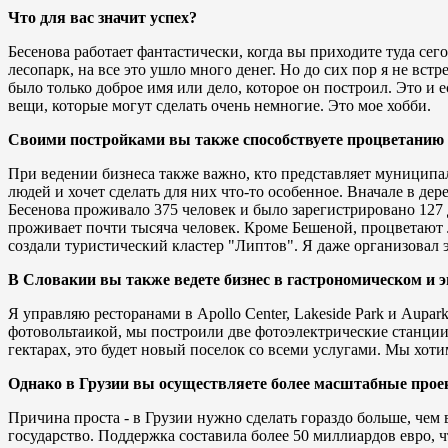
Что для вас значит успех?
Бесенова работает фантастически, когда вы приходите туда сег
лесопарк, на все это ушло много денег. Но до сих пор я не встр
было только доброе имя или дело, которое он построил. Это и е
вещи, которые могут сделать очень немногие. Это мое хобби.
Своими постройками вы также способствуете процветанию 
При ведении бизнеса также важно, кто представляет муниципа
людей и хочет сделать для них что-то особенное. Вначале в дер
Бесенова проживало 375 человек и было зарегистрировано 127 д
проживает почти тысяча человек. Кроме Бешеной, процветают 
создали туристический кластер "Липтов". Я даже организовал 
В Словакии вы также ведете бизнес в гастрономическом и э
Я управляю ресторанами в Apollo Center, Lakeside Park и Aup
фотовольтаикой, мы построили две фотоэлектрические станци
гектарах, это будет новый поселок со всеми услугами. Мы хотим
Однако в Грузии вы осуществляете более масштабные прое
Причина проста - в Грузии нужно сделать гораздо больше, чем
государство. Поддержка составила более 50 миллиардов евро, 