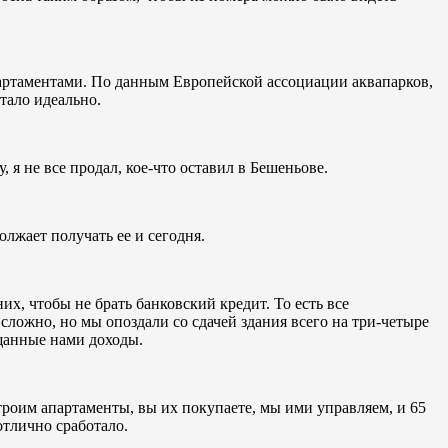
апартаментами. По данным Европейской ассоциации аквапарков,
тало идеально.
 я не все продал, кое-что оставил в Бешеньове.
лжает получать ее и сегодня.
их, чтобы не брать банковский кредит. То есть все
сложно, но мы опоздали со сдачей здания всего на три-четыре
щанные нами доходы.
троим апартаменты, вы их покупаете, мы ими управляем, и 65
отлично сработало.