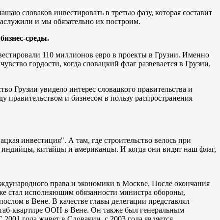
шаю словаков инвестировать в третью фазу, которая составит
 заслужили и мы обязательно их построим.
бизнес-среды.
вестировали 110 миллионов евро в проекты в Грузии. Именно
увство гордости, когда словацкий флаг развевается в Грузии,
ство Грузии увидело интерес словацкого правительства и
у правительством и бизнесом в пользу распространения
ацкая инвестиция". А там, где строительство велось при
 индийцы, китайцы и американцы. И когда они видят наш флаг,
еждународного права и экономики в Москве. После окончания
зже стал исполняющим обязанности министра обороны,
послом в Вене. В качестве главы делегации представлял
штаб-квартире ООН в Вене. Он также был генеральным
001 года живет в Словакии, с 2003 года является