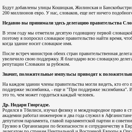
Будут добавлены улицы Кошицкая, Жилинская и Банскобыстрицка
200 миллионов евро. У нас, словаков, еще нет ничего подобног
Недавно вы принимали здесь делегацию правительства Слова
В этом году мы отметили десятую годовщину первой словацкой
поэтому я попросил словацкое правительство найти время, чтоб
когда здание носит словацкое имя.
После встреч министров обеих стран правительственная делега
увеличило свою поддержку. Я благодарю всю словацкую делега
репутации Словакии за рубежом.
Значит, положительные импульсы приводят к положительн
На каждом здании члены правительства могли видеть, кто его 
поддержке эксимбанка, - еще и "При поддержке эксимбанка". 
это то, чем может гордиться каждый человек.
Др. Нодари Гиоргадзе.
Родился в Тбилиси, изучал физику и международное право в 
академии работал инженером и два года служил в Афганистан
депутатом парламента, главой парламентской партии и советни
Грузию в Организации по безопасности и сотрудничеству в Е
делегатом по странам Центральной и Восточной Европы в Орга