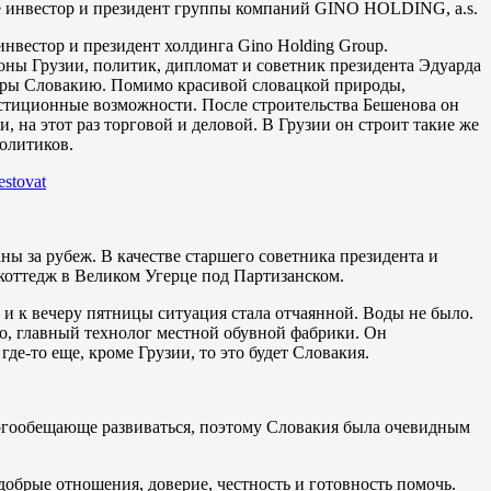
нвестор и президент холдинга Gino Holding Group.
ны Грузии, политик, дипломат и советник президента Эдуарда
ьеры Словакию. Помимо красивой словацкой природы,
вестиционные возможности. После строительства Бешенова он
 на этот раз торговой и деловой. В Грузии он строит такие же
олитиков.
estovat
ны за рубеж. В качестве старшего советника президента и
коттедж в Великом Угерце под Партизанском.
 и к вечеру пятницы ситуация стала отчаянной. Bоды не было.
ацо, главный технолог местной обувной фабрики. Он
где-то еще, кроме Грузии, то это будет Словакия.
ногообещающе развиваться, поэтому Словакия была очевидным
 добрые отношения, доверие, честность и готовность помочь.