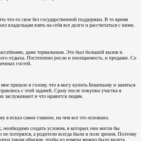
ить что-то свое без государственной поддержки. В то время
владельцам взять на себя все долги и рассчитаться с ними.
 бассейнами, даже термальным. Это был большой вызов и
ного отдыха. Постепенно росли и посещаемость, и продажи. Со
венных гостей.
 мне пришло в голову, что я могу купить Бешеньову и заняться
равлюсь с этой задачей. Сразу после покупки участка я
ни заслуживают и что нравится людям.
у я искал самое главное, на чем все это основано.
, необходимо создать условия, в которых они могли бы
 не потерялся, а родители всегда были в поле зрения. Поэтому
роена таким образом, чтобы из номера можно было видеть