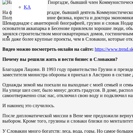
KA
На фото - Нодари Гиоргадзе, бывший деятель Коммунистической
Получивший образование физика, юриста и доктора экономики
Шеварднадзе с авантюрной биографией, грузин и словак Нодар
основателя аквапарка в Бесенове привлекли хорошие люди, обы
занялся строительством многоквартирных домов, гостиничным б
или даже более крупные проекты, чем в Словакии, которые от
Видео можно посмотреть онлайн на сайте:
https://www.trend.s
Почему вы решили жить и вести бизнес в Словакии?
Благодаря Лацови. В 1993 году правительство Грузии и презид
заместителя министра обороны я приехал в Австрию в составе
Однажды зимой мы поехали на выходные с моей семьей и семьей
На улице шел снег, было минус десять градусов. В доме, расп
самоотверженно спас нас, отключил свою воду и подключил нашу.
И наконец это случилось.
После дипломатической миссии в Вене мне предложили вернут
выбором. Кроме того, грузины и словаки близки по менталитету
У Словакии много богатств: леса, вода, горы. Но самое большое