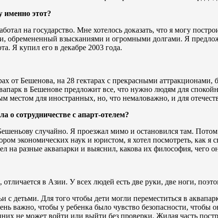
 именно этот?
аботал на государство. Мне хотелось доказать, что я могу постро
, обремененный взысканиями и огромными долгами. Я предложил 
та. Я купил его в декабре 2003 года.
рах от Бешенова, на 28 гектарах с прекрасными аттракционами,
квапарк в Бешенове предложит все, что нужно людям для спокой
м местом для иностранных, но, что немаловажно, и для отечест
а о сотрудничестве с апарт-отелем?
л Бешеньову случайно. Я проезжал мимо и остановился там. Потом
ром экономических наук и юристом, я хотел посмотреть, как я сп
л на разные аквапарки и выяснил, какова их философия, чего о
тличается в Азии. У всех людей есть две руки, две ноги, поэтом
 с детьми. Для того чтобы дети могли переместиться в аквапарк
нь важно, чтобы у ребенка было чувство безопасности, чтобы он
нних не может войти или выйти без проверки. Жилая часть пост