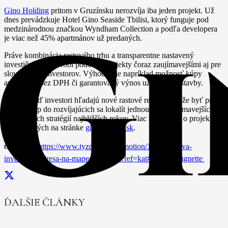
Gino Holding
pritom v Gruzínsku nerozvíja iba jeden projekt. Už
dnes prevádzkuje Hotel Gino Seaside Tbilisi, ktorý funguje pod
medzinárodnou značkou Wyndham Collection a podľa developera
je viac než 45% apartmánov už predaných.
Práve kombinácia rastového trhu a transparentne nastavený
investičný model robí podobné projekty čoraz zaujímavejšími aj pre
slovenských investorov. Výhodou je napríklad možnosť kúpy
apartmánu bez DPH či garantovaný výnos už počas výstavby.
V čase, keď investori hľadajú nové rastové regióny, môže byť práve
skorý vstup do rozvíjajúcich sa lokalít jednou z najzaujímavejších
investičných stratégií najbližších rokov. Viac informácií o projektoch
je dostupných na stránke
ginoholding.sk
.
👉 Zdroj:
https://www.tyzden.sk/promotion/135293/nova-
investicna-adresa-na-mape-kaukazu/?ref=kat#google_vignette
ĎALŠIE ČLÁNKY