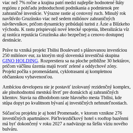
viac než 7% ročne a krajina patrí medzi najlepšie hodnotené štáty
regiónu z pohľadu jednoduchosti podnikania a podmienok pre
zahraničné investície. Výrazne rastie aj cestovný ruch. Minulý rok
navštívilo Gruzínsko viac než sedem miliónov zahraničných
návštevníkov, pričom dynamicky pribúdajú turisti z Ázie a Blízkeho
východu. K rastu prispievajú nové letecké spojenia, liberalizácia víz
aj rastúca reputácia Gruzínska ako bezpečnej a cenovo dostupnej
destinácie.
Práve tu vzniká projekt Tbilisi Boulevard s plánovanou investíciou
250 miliónov eur, za ktorým stojí slovenská investičná skupina
GINO HOLDING
. Rozprestiera sa na ploche približne 30 hektárov,
pričom väčšinu územia majú tvoriť zelené a oddychové zóny.
Projekt počíta s promenádami, cyklotrasami aj kompletnou
občianskou vybavenosťou.
Ambíciou developera nie je postaviť izolovaný rezidenčný komplex,
ale plnohodnotnú mestskú štvrť pre domácich aj zahraničných
klientov. Stavia na dlhodobom raste hlavného mesta Tbilisi, kde
stúpa dopyt po kvalitnom bývaní aj investičných nehnuteľnostiach.
Súčasťou projektu je aj hotel Promenade, v ktorom vznikne 276
investičných apartmánov. Päťhviezdičkový hotel s rooftop bazénmi
má byť dokončený v roku 2027 a nadväzuje na širšiu víziu nového
bulváru.