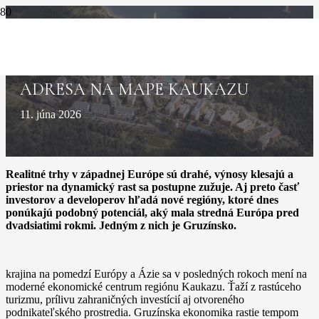
TÝŽDEN.SK – NOVÁ INVESTIČNÁ
ADRESA NA MAPE KAUKAZU
11. júna 2026
Realitné trhy v západnej Európe sú drahé, výnosy klesajú a
priestor na dynamický rast sa postupne zužuje. Aj preto časť
investorov a developerov hľadá nové regióny, ktoré dnes
ponúkajú podobný potenciál, aký mala stredná Európa pred
dvadsiatimi rokmi. Jedným z nich je Gruzínsko.
krajina na pomedzí Európy a Ázie sa v posledných rokoch mení na
moderné ekonomické centrum regiónu Kaukazu. Ťaží z rastúceho
turizmu, prílivu zahraničných investícií aj otvoreného
podnikateľského prostredia. Gruzínska ekonomika rastie tempom