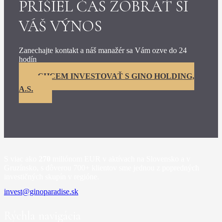
PRIŠIEL ČAS ZOBRAŤ SI
VÁŠ VÝNOS
Zanechajte kontakt a náš manažér sa Vám ozve do 24
hodín
CHCEM INVESTOVAŤ S GINO HOLDING,
A.S.
S viac ako
270
miliónom EUR v aktívach na Slovensko a v
Gruzínsko,
s dôverou 700+ klientov sme jednou z popredných
investičných skupín v regióne.
invest@ginoparadise.sk
Rýchla navigácia