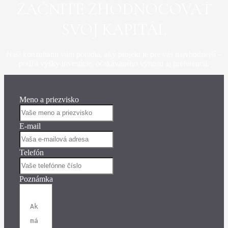
ZAČNITE ZHODNOCOVAŤ
SVOJ KAPITÁL
Naši konzultanti vám poradia, aký projekt je pre vás najvhodnejší –
podľa výšky investície, očakávaného výnosu aj preferencií.
Meno a priezvisko
E-mail
Telefón
Poznámka